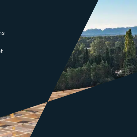
ns
et