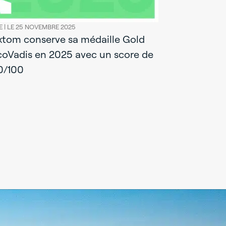
E |
LE 25 NOVEMBRE 2025
xtom conserve sa médaille Gold
coVadis en 2025 avec un score de
0/100
RSE |
LE 24 JUI
Rapport R
L’audace d
responsabi