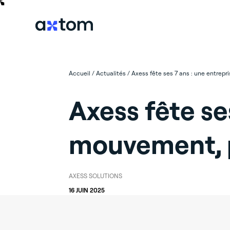
Accueil
/
Actualités
/
Axess fête ses 7 ans : une entrep
Axess fête se
mouvement, p
AXESS SOLUTIONS
16 JUIN 2025