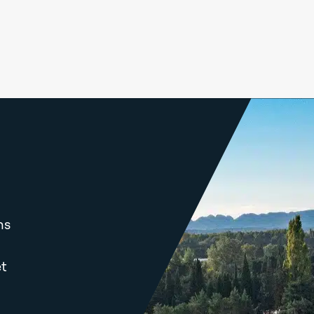
ns
et