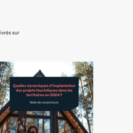
ivrés sur
DÉVECO |
LE 18
Concevoir 
ou appel à