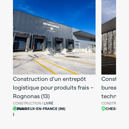
Construction d’un bâtiment de
La transf
s –
bureaux et d’ateliers
entrepôt 
techniques à Chessy (77)
Mérignac 
CONSTRUCTION |
LIVRÉ
CONSTRUCTION
CHESSY (77)