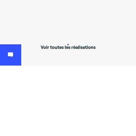
Voir toutes les réalisations
Un projet ?
Contactez-nous et nous étudierons