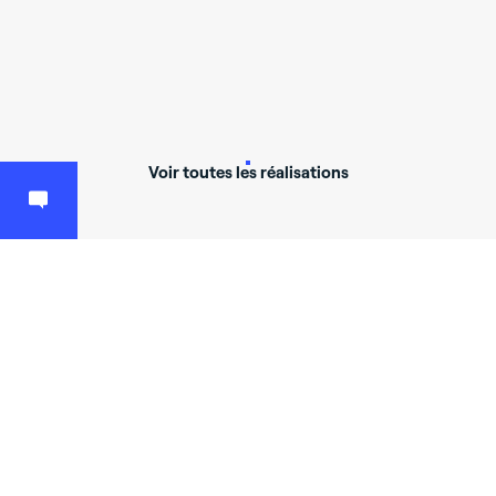
Voir toutes les réalisations
Un projet ?
Contactez-nous et nous étudierons