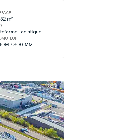
RFACE
882 m²
PE
ateforme Logistique
OMOTEUR
TOM / SOGIMM