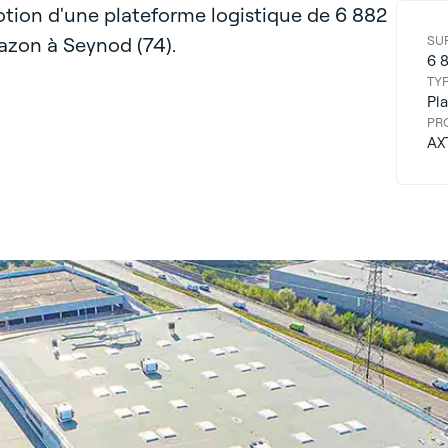
tion d'une plateforme logistique de 6 882
azon à Seynod (74).
SU
6 
TY
Pl
PR
AX