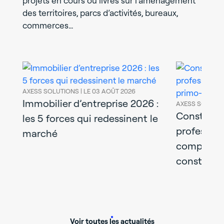
projets en cours ou livrés sur l’aménagement
des territoires, parcs d’activités, bureaux,
commerces…
AXESS SOLUTIONS |
LE 03 AOÛT 2026
Immobilier d’entreprise 2026 :
AXESS SOLUTIONS
r
Construire 
les 5 forces qui redessinent le
professionne
marché
complet du
constructe
Voir toutes les actualités