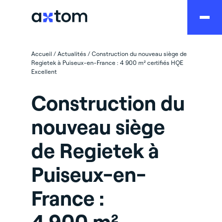
Accueil
/
Actualités
/
Construction du nouveau siège de
Regietek à Puiseux-en-France : 4 900 m² certifiés HQE
Excellent
Construction du
nouveau siège
de Regietek à
Puiseux-en-
France :