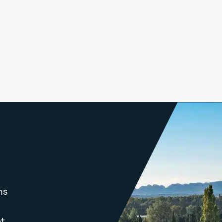
ns
et