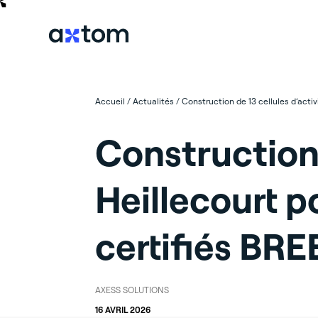
Accueil
/
Actualités
/
Construction de 13 cellules d’act
Construction 
Heillecourt 
certifiés BR
AXESS SOLUTIONS
16 AVRIL 2026