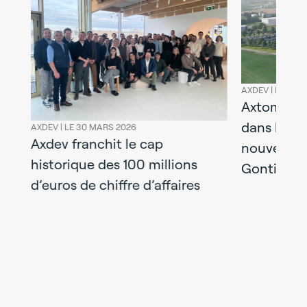
AXDEV |
LE 17 FÉVRIER 2025
Axtom renforce se
dans la logistiqu
EV |
LE 30 MARS 2026
dev franchit le cap
nouvelle opérati
storique des 100 millions
Gontier-sur-Maye
euros de chiffre d’affaires