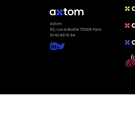
Axtom
83, rue la Boétie 75008 Paris
01 42 89 10 64