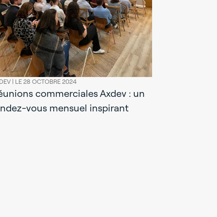
AXDEV |
LE 30 
Axdev fran
100 millio
DEV |
LE 28 OCTOBRE 2024
éunions commerciales Axdev : un
d’affaires
endez-vous mensuel inspirant