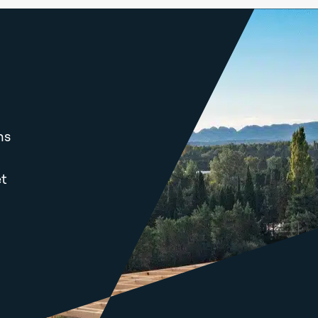
ns
et