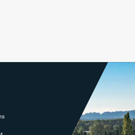
ns
et